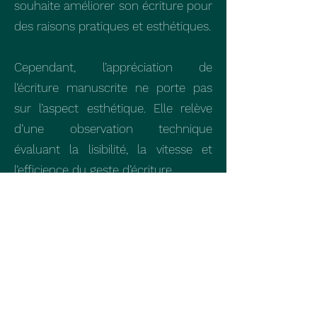
souhaite améliorer son écriture pour
des raisons pratiques et esthétiques.
Cependant, l’appréciation de
l’écriture manuscrite ne porte pas
sur l’aspect esthétique. Elle relève
d’une observation technique
évaluant la lisibilité, la vitesse et
l’efficience du geste d’écriture.
Emmanuelle Thiercelin